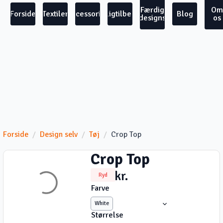
Færdig
Om
Forside
Textiler
Accessories
Boligtilbehør
Blog
designs
os
Forside
Design selv
Tøj
Crop Top
Crop Top
200
kr.
Ryd
Farve
White
Størrelse