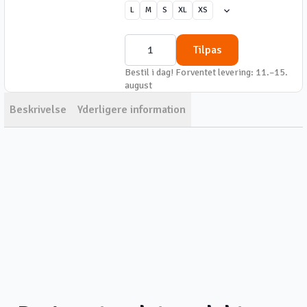
L
M
S
XL
XS
Crop
Top
Tilpas
antal
Bestil i dag! Forventet levering: 11.–15.
august
Beskrivelse
Yderligere information