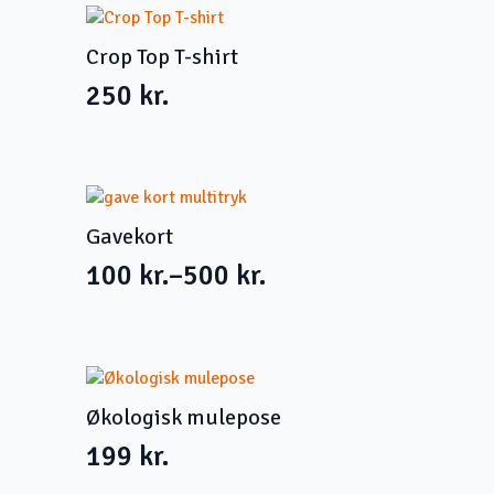
Crop Top T-shirt
250
kr.
Gavekort
100
kr.
–
500
kr.
Prisinterval:
100 kr.
til
500 kr.
Økologisk mulepose
199
kr.