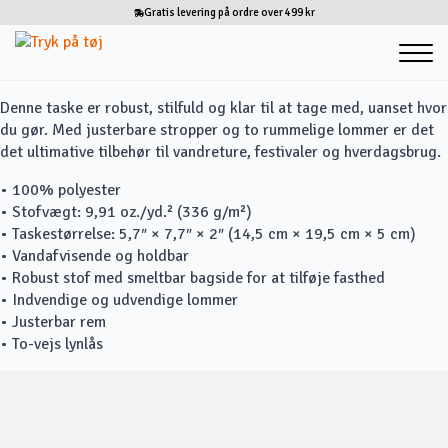
Gratis levering på ordre over 499 kr
Denne taske er robust, stilfuld og klar til at tage med, uanset hvor
du gør. Med justerbare stropper og to rummelige lommer er det
det ultimative tilbehør til vandreture, festivaler og hverdagsbrug.
• 100% polyester
• Stofvægt: 9,91 oz./yd.² (336 g/m²)
• Taskestørrelse: 5,7″ × 7,7″ × 2″ (14,5 cm × 19,5 cm × 5 cm)
• Vandafvisende og holdbar
• Robust stof med smeltbar bagside for at tilføje fasthed
• Indvendige og udvendige lommer
• Justerbar rem
• To-vejs lynlås